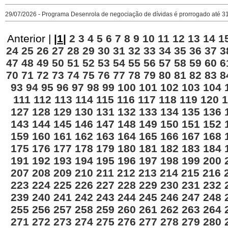
29/07/2026 - Programa Desenrola de negociação de dívidas é prorrogado até 3
Anterior |
|
1
|
2
3
4
5
6
7
8
9
10
11
12
13
14
1
24
25
26
27
28
29
30
31
32
33
34
35
36
37
3
47
48
49
50
51
52
53
54
55
56
57
58
59
60
6
70
71
72
73
74
75
76
77
78
79
80
81
82
83
8
93
94
95
96
97
98
99
100
101
102
103
104
111
112
113
114
115
116
117
118
119
120
1
127
128
129
130
131
132
133
134
135
136
143
144
145
146
147
148
149
150
151
152
159
160
161
162
163
164
165
166
167
168
175
176
177
178
179
180
181
182
183
184
191
192
193
194
195
196
197
198
199
200
207
208
209
210
211
212
213
214
215
216
223
224
225
226
227
228
229
230
231
232
239
240
241
242
243
244
245
246
247
248
255
256
257
258
259
260
261
262
263
264
271
272
273
274
275
276
277
278
279
280